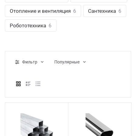
ганизация праздников
таллопрокат
зывы
Отопление и вентиляция
6
Сантехника
6
р-Султан
Стом
лиграфия
опление и вентиляция
ртнеры
Робототехника
6
стинг
нтехника
цензии
бототехника
кументы
Фильтр
Популярные
квизиты
тория