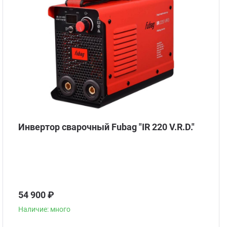
Инвертор сварочный Fubag "IR 220 V.R.D."
54 900 ₽
Наличие: много