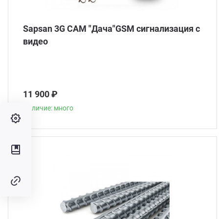
Sapsan 3G CAM "Дача"GSM сигнализация с
видео
11 900 ₽
Наличие: много