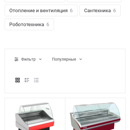
ганизация праздников
таллопрокат
зывы
Отопление и вентиляция
6
Сантехника
6
р-Султан
Стом
лиграфия
опление и вентиляция
ртнеры
Робототехника
6
стинг
нтехника
цензии
бототехника
кументы
Фильтр
Популярные
квизиты
тория